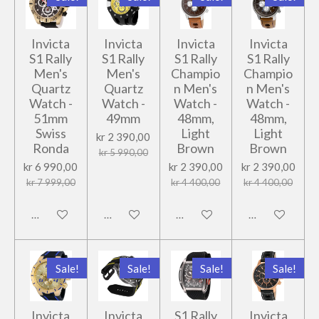
Invicta
Invicta
Invicta
Invicta
S1 Rally
S1 Rally
S1 Rally
S1 Rally
Men's
Men's
Champio
Champio
Quartz
Quartz
n Men's
n Men's
Watch -
Watch -
Watch -
Watch -
51mm
49mm
48mm,
48mm,
Swiss
Light
Light
kr 2 390,00
Ronda
Brown
Brown
kr 5 990,00
kr 6 990,00
kr 2 390,00
kr 2 390,00
kr 7 999,00
kr 4 400,00
kr 4 400,00
Legg til handlevogn
Legg til handlevogn
Legg til handlevogn
Legg til handl
Sale!
Sale!
Sale!
Sale!
Invicta
Invicta
S1 Rally
Invicta