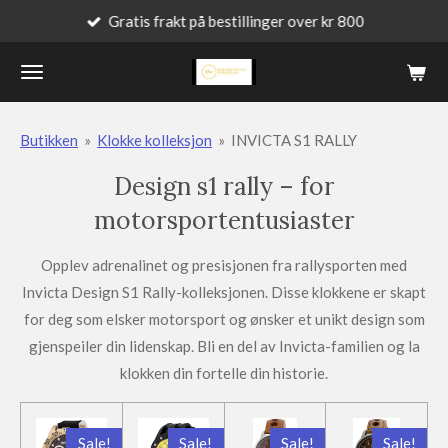
Gratis frakt på bestillinger over kr 800
Gå
til
hovedinnhold
Butikken
»
Klokke kolleksjon
»
INVICTA S1 RALLY
Design s1 rally – for
motorsportentusiaster
Opplev adrenalinet og presisjonen fra rallysporten med
Invicta Design S1 Rally-kolleksjonen. Disse klokkene er skapt
for deg som elsker motorsport og ønsker et unikt design som
gjenspeiler din lidenskap. Bli en del av Invicta-familien og la
klokken din fortelle din historie.
Sale!
Sale!
Sale!
Sale!