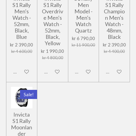
S1 Rally
S1 Rally
Men
S1 Rally
Men's
Overdriv
Model -
Champio
Watch -
e Men's
Men's
n Men's
52mm,
Watch -
Watch
Watch -
Black,
52mm,
Quartz
48mm,
Blue
Black,
Black
kr 6 790,00
Yellow
kr 2 390,00
kr 2 390,00
kr 11 900,00
kr 1 990,00
kr 4 600,00
kr 4 400,00
kr 4 800,00
Legg til handlevogn
Legg til handlevogn
Legg til handlevogn
Legg til handl
Sale!
Invicta
S1 Rally
Moonlan
der