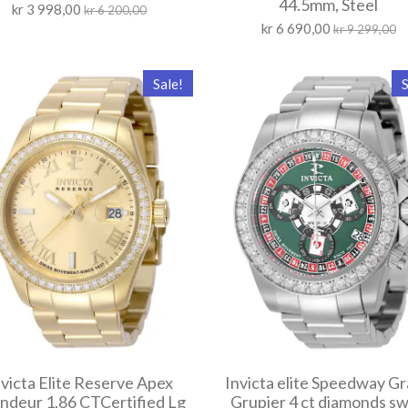
44.5mm, Steel
kr 3 998,00
kr 6 200,00
kr 6 690,00
kr 9 299,00
Sale!
S
nvicta Elite Reserve Apex
Invicta elite Speedway G
ndeur 1,86 CTCertified Lg
Grupier 4 ct diamonds sw