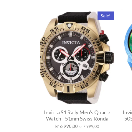
Sale!
Invicta S1 Rally Men's Quartz
Inv
Watch - 51mm Swiss Ronda
505
kr 6 990,00
kr 7 999,00