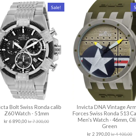
Sale!
S
icta Bolt Swiss Ronda calib
Invicta DNA Vintage Ar
Z60 Watch - 51mm
Forces Swiss Ronda 513 Ca
Men's Watch - 46mm, Ol
kr 6 890,00
kr 7 300,00
Green
kr 2 390,00
kr 4 400,00