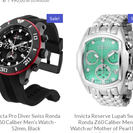
kr 7 990,00
kr 10 900,00
Sale!
S
icta Pro Diver Swiss Ronda
Invicta Reserve Lupah Sw
60 Caliber Men's Watch -
Ronda Z60 Caliber Men
52mm, Black
Watch w/ Mother of Pearl D