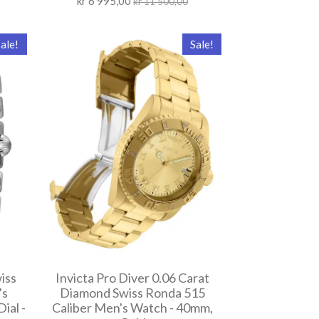
kr 6 995,00
kr 11 500,00
ale!
Sale!
iss
Invicta Pro Diver 0.06 Carat
's
Diamond Swiss Ronda 515
ial -
Caliber Men's Watch - 40mm,