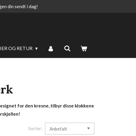
ngen din sendt i dag!
IER OG RETUR
erk
esignet for den kresne, tilbyr disse klokkene
rskjellen!
Sorter: