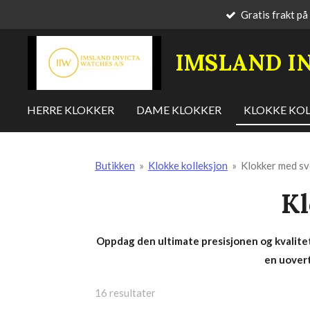
Gratis frakt på
Gå
til
hovedinnhold
IMSLAND
I
HERRE KLOKKER
DAME KLOKKER
KLOKKE KO
Butikken
»
Klokke kolleksjon
»
Klokker med sv
Kl
Oppdag den ultimate presisjonen og kvalitete
en uovert
16 resultater