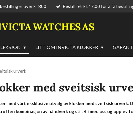
 bestillinger over kr 800
Bestill før kl. 17.00 for å få bestilli
NVICTA
WATCHES
AS
LLEKSJON
LITT OM INVICTA KLOKKER
GARANT
eitsisk urverk
okker med sveitsisk urv
n med vårt eksklusive utvalg av klokker med sveitsisk urverk. D
ruffen kombinasjon av håndverk og stil. Bli med oss og opplev fo