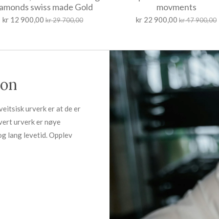
iamonds swiss made Gold
movments
kr 12 900,00
kr 22 900,00
kr 29 700,00
kr 47 900,00
jon
eitsisk urverk er at de er
vert urverk er nøye
og lang levetid. Opplev