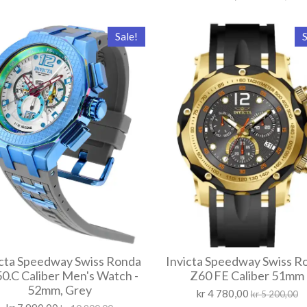
Sale!
S
icta Speedway Swiss Ronda
Invicta Speedway Swiss R
0.C Caliber Men's Watch -
Z60 FE Caliber 51mm
52mm, Grey
kr 4 780,00
kr 5 200,00