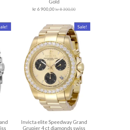
Gold
kr 6 900,00
kr 8 300,00
ale!
Sale!
rand
Invicta elite Speedway Grand
iss
Grupier 4 ct diamonds swiss