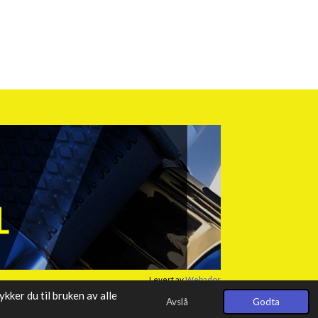
Levert av
Webador
ker du til bruken av alle
Avslå
Godta