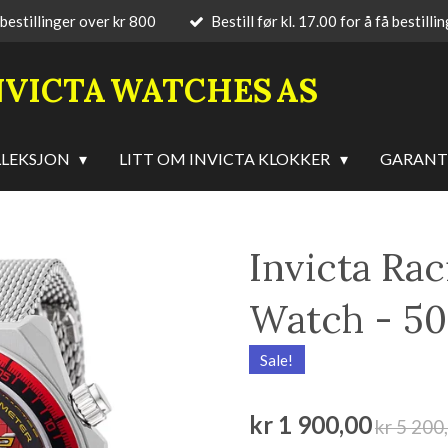
 bestillinger over kr 800
Bestill før kl. 17.00 for å få bestilli
NVICTA
WATCHES
AS
LLEKSJON
LITT OM INVICTA KLOKKER
GARANT
Invicta Ra
Watch - 5
Sale!
kr 1 900,00
kr 5 200