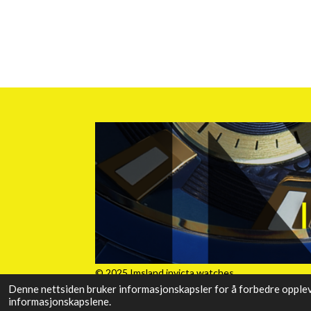
© 2025 Imsland invicta watches
Denne nettsiden bruker informasjonskapsler for å forbedre oppleve
informasjonskapslene.