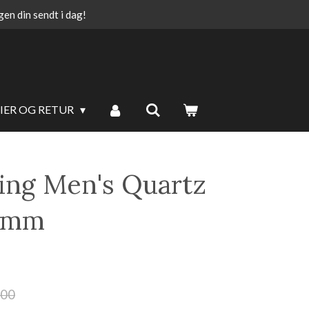
ngen din sendt i dag!
IER OG RETUR
cing Men's Quartz
0mm
,00