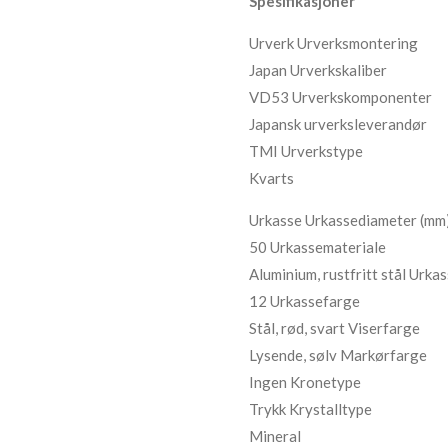
Spesifikasjoner
Urverk
Urverksmontering
Japan
Urverkskaliber
VD53
Urverkskomponenter
Japansk
urverksleverandør
TMI
Urverkstype
Kvarts
Urkasse
Urkassediameter (mm
50
Urkassemateriale
Aluminium, rustfritt stål
Urkas
12
Urkassefarge
Stål, rød, svart
Viserfarge
Lysende, sølv
Markørfarge
Ingen
Kronetype
Trykk
Krystalltype
Mineral