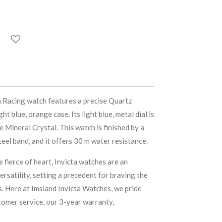
ta Racing watch features a precise Quartz
ht blue, orange case. Its light blue, metal dial is
e Mineral Crystal. This watch is finished by a
teel band, and it offers 30 m water resistance.
e fierce of heart, Invicta watches are an
satility, setting a precedent for braving the
s. Here at Imsland Invicta Watches, we pride
tomer service, our 3-year warranty,