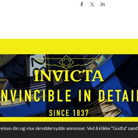
D
D
D
e
e
e
l
l
l
e
lsen din og vise skreddersydde annonser. Ved å klikke "Godta" samtyk