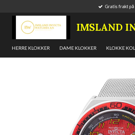
Gratis frakt på
Gå
til
hovedinnhold
IMSLAND
I
HERRE KLOKKER
DAME KLOKKER
KLOKKE KO