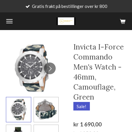
Gratis frakt på bestillinger over kr 800
Gå
til
hovedinnhold
Invicta I-Force
Commando
Men's Watch -
46mm,
Camouflage,
Green
Sale!
kr 1 690,00