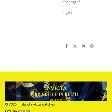
Kronograf
Ingen
D
D
D
D
e
e
e
e
l
l
l
l
e
© 2025 Imsland invicta watches
Levert av
Webador