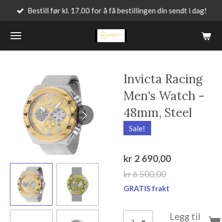
Bestill før kl. 17.00 for å få bestillingen din sendt i dag!
Gå
til
hovedinnhold
Invicta Racing
Men's Watch -
48mm, Steel
Sale!
kr 2 690,00
kr 6 500,00
GRATIS frakt
Legg til