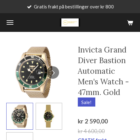
Gratis frakt på bestillinger over kr 800
Gå
til
hovedinnhold
Invicta Grand
Diver Bastion
Automatic
Men's Watch -
47mm. Gold
Sale!
kr 2 590,00
kr 4 600,00