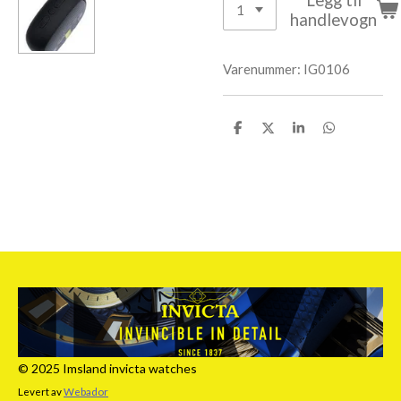
handlevogn
Varenummer:
IG0106
D
D
D
D
e
e
e
e
l
l
l
l
e
© 2025 Imsland invicta watches
Levert av
Webador