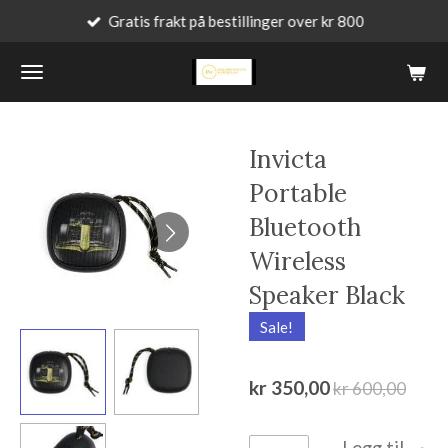
Gratis frakt på bestillinger over kr 800
Gå
til
hovedinnhold
Invicta
Portable
Bluetooth
Wireless
Speaker Black
Sale!
kr 350,00
kr 600,00
Legg til